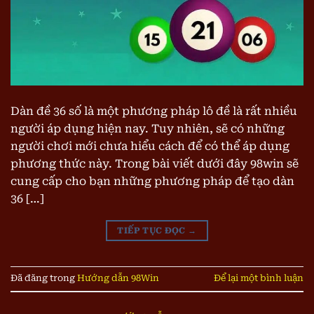
Dàn đề 36 số là một phương pháp lô đề là rất nhiều
người áp dụng hiện nay. Tuy nhiên, sẽ có những
người chơi mới chưa hiểu cách để có thể áp dụng
phương thức này. Trong bài viết dưới đây 98win sẽ
cung cấp cho bạn những phương pháp để tạo dàn
36 […]
TIẾP TỤC ĐỌC
→
Đã đăng trong
Hướng dẫn 98Win
Để lại một bình luận