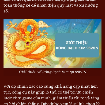
toán thống kê để nhận diện quy luật và xu hướng
số.
Giới thiệu về Rồng Bạch Kim tại 98WIN
Với độ chính xác cao cùng khả năng cập nhật liên
tục, công cụ này giúp lô thủ có thể tối ưu chiến
lược chơi game của mình, giảm thiểu rủi ro và tăng
cơ hội chiến thắng. Đây được xem là sự lựa chọn lý