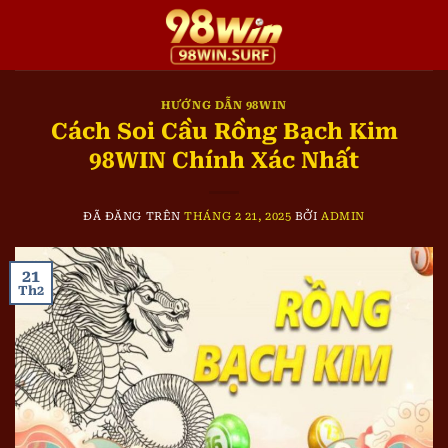
Chuyển
đến
nội
dung
HƯỚNG DẪN 98WIN
Cách Soi Cầu Rồng Bạch Kim
98WIN Chính Xác Nhất
ĐÃ ĐĂNG TRÊN
THÁNG 2 21, 2025
BỞI
ADMIN
21
Th2