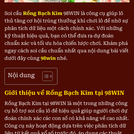
Soi cầu
Rồng Bạch Kim
98WIN là công cụ giúp lô
thủ tăng cơ hội trúng thưởng khi chơi lô đề nhờ sự
phân tích dữ liệu một cách chính xác. Với những
kỹ thuật hiệu quả, bạn có thể đưa ra dự đoán
chuẩn xác và tối ưu hóa chiến lược chơi. Khám phá
ngay cách soi cầu chuẩn nhất qua nội dung bài viết
dưới đây cùng
98win
nhé.
Nội dung
Giới thiệu về Rồng Bạch Kim tại 98WIN
Rồng Bạch Kim tại 98WIN là một trong những công
cụ hỗ trợ soi cầu lô đề hiệu quả giúp người chơi dự
đoán chính xác các con số có khả năng về cao nhất.
Công cụ này hoạt động dựa trên việc phân tích dữ
liệu từ kết quả xổ số trước đó, áp dụng các thuật