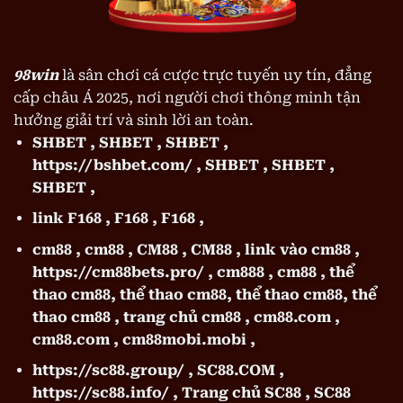
98win
là sân chơi cá cược trực tuyến uy tín, đẳng
cấp châu Á 2025, nơi người chơi thông minh tận
hưởng giải trí và sinh lời an toàn.
SHBET
,
SHBET
,
SHBET
,
https://bshbet.com/
,
SHBET
,
SHBET
,
SHBET
,
link F168
,
F168
,
F168
,
cm88
,
cm88
,
CM88
,
CM88
,
link vào cm88
,
https://cm88bets.pro/
,
cm888
,
cm88
,
thể
thao cm88
,
thể thao cm88
,
thể thao cm88
,
thể
thao cm88
,
trang chủ cm88
,
cm88.com
,
cm88.com
,
cm88mobi.mobi
,
https://sc88.group/
,
SC88.COM
,
https://sc88.info/
,
Trang chủ SC88
,
SC88