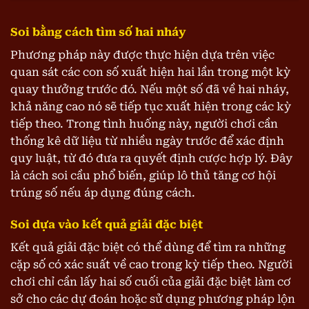
Soi bằng cách tìm số hai nháy
Phương pháp này được thực hiện dựa trên việc
quan sát các con số xuất hiện hai lần trong một kỳ
quay thưởng trước đó. Nếu một số đã về hai nháy,
khả năng cao nó sẽ tiếp tục xuất hiện trong các kỳ
tiếp theo. Trong tình huống này, người chơi cần
thống kê dữ liệu từ nhiều ngày trước để xác định
quy luật, từ đó đưa ra quyết định cược hợp lý. Đây
là cách soi cầu phổ biến, giúp lô thủ tăng cơ hội
trúng số nếu áp dụng đúng cách.
Soi dựa vào kết quả giải đặc biệt
Kết quả giải đặc biệt có thể dùng để tìm ra những
cặp số có xác suất về cao trong kỳ tiếp theo. Người
chơi chỉ cần lấy hai số cuối của giải đặc biệt làm cơ
sở cho các dự đoán hoặc sử dụng phương pháp lộn