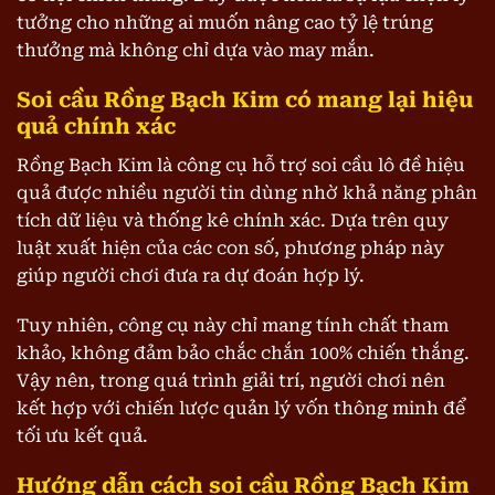
tưởng cho những ai muốn nâng cao tỷ lệ trúng
thưởng mà không chỉ dựa vào may mắn.
Soi cầu Rồng Bạch Kim có mang lại hiệu
quả chính xác
Rồng Bạch Kim là công cụ hỗ trợ soi cầu lô đề hiệu
quả được nhiều người tin dùng nhờ khả năng phân
tích dữ liệu và thống kê chính xác. Dựa trên quy
luật xuất hiện của các con số, phương pháp này
giúp người chơi đưa ra dự đoán hợp lý.
Tuy nhiên, công cụ này chỉ mang tính chất tham
khảo, không đảm bảo chắc chắn 100% chiến thắng.
Vậy nên, trong quá trình giải trí, người chơi nên
kết hợp với chiến lược quản lý vốn thông minh để
tối ưu kết quả.
Hướng dẫn cách soi cầu Rồng Bạch Kim